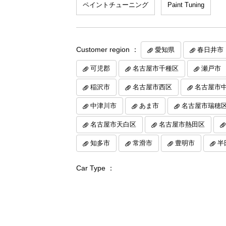
ペイントチューニング
Paint Tuning
Customer region ：
愛知県
春日井市
可児郡
名古屋市千種区
瀬戸市
稲沢市
名古屋市西区
名古屋市
中津川市
あま市
名古屋市瑞穂
名古屋市天白区
名古屋市熱田区
知多市
常滑市
豊明市
半
Car Type ：