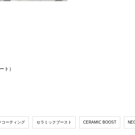
）
スコート）
）
クコーティング
セラミックブースト
CERAMIC BOOST
NE